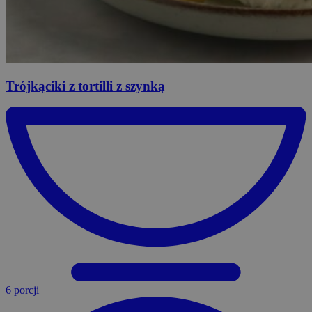
Trójkąciki
z tortilli z szynką
6 porcji