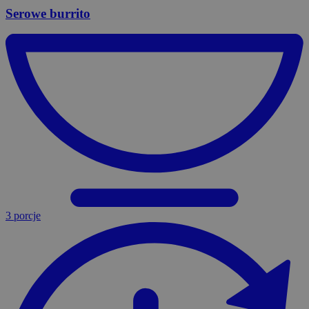
Serowe
burrito
3 porcje