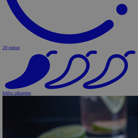
20 minut
lekko pikantne