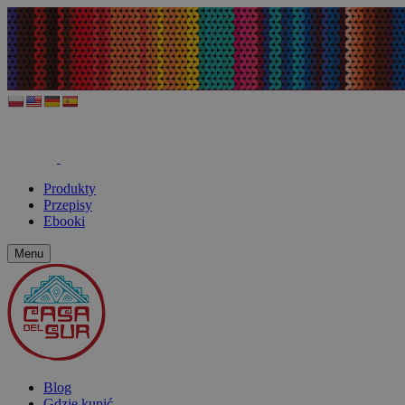
Produkty
Przepisy
Ebooki
Menu
Blog
Gdzie kupić