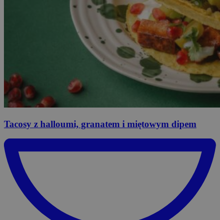
Tacosy
z halloumi, granatem i miętowym dipem