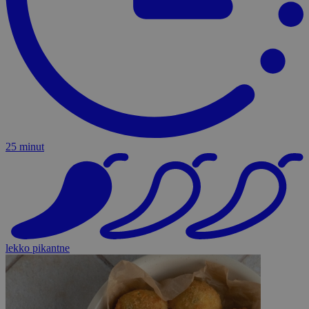
25 minut
lekko pikantne