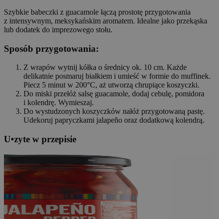
Szybkie babeczki z guacamole łączą prostotę przygotowania
z intensywnym, meksykańskim aromatem. Idealne jako przekąska
lub dodatek do imprezowego stołu.
Sposób przygotowania:
Z wrapów wytnij kółka o średnicy ok. 10 cm. Każde
delikatnie posmaruj białkiem i umieść w formie do muffinek.
Piecz 5 minut w 200°C, aż utworzą chrupiące koszyczki.
Do miski przełóż salsę guacamole, dodaj cebulę, pomidora
i kolendrę. Wymieszaj.
Do wystudzonych koszyczków nałóż przygotowaną pastę.
Udekoruj papryczkami jalapeño oraz dodatkową kolendrą.
U
•
z
yte w przepisie