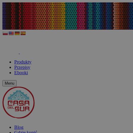
Produkty
Przepisy
Ebooki
Menu
Blog
Gdzie kupić