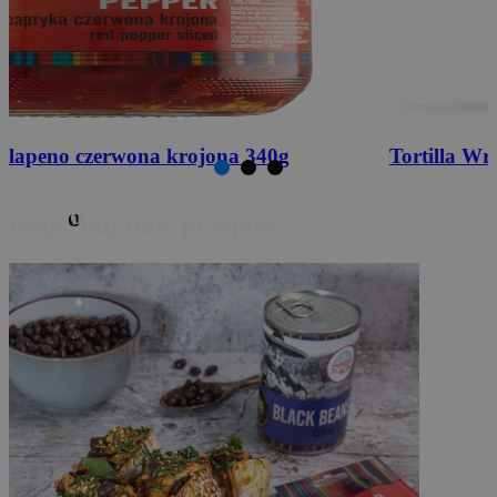
Tortilla Wrap Wieloziarnisty
25cm 4szt. 240g
o
wypr
buj inne przepisy