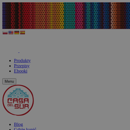
Produkty
Przepisy
Ebooki
Menu
Blog
Gdzie kupić