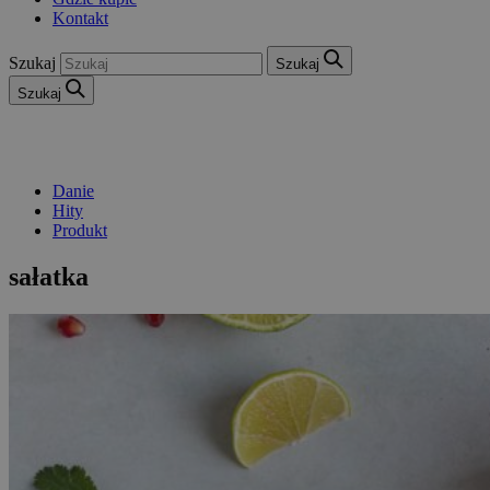
Kontakt
Szukaj
Szukaj
Szukaj
Danie
Hity
Produkt
sałatka