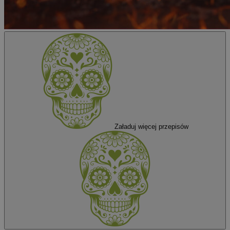
Załaduj
więcej przepisów