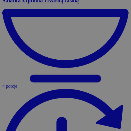
Sałatka
z quinoa i czarną fasolą
4 porcje