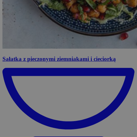
Sałatka
z pieczonymi ziemniakami i cieciorką