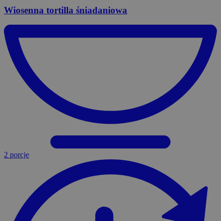
Wiosenna
tortilla śniadaniowa
2 porcje