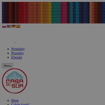
Produkty
Przepisy
Ebooki
Menu
Blog
Gdzie kupić