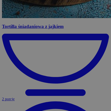
Tortilla
śniadaniowa z jajkiem
2 porcje