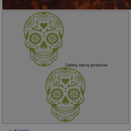
Załaduj
więcej przepisów
Kontakt