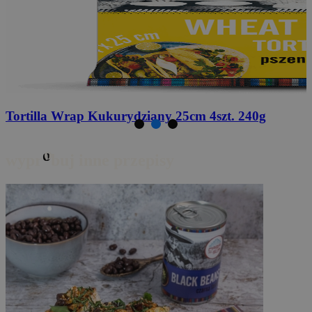
Przyprawa do fajita
20g
o
wypr
buj inne przepisy