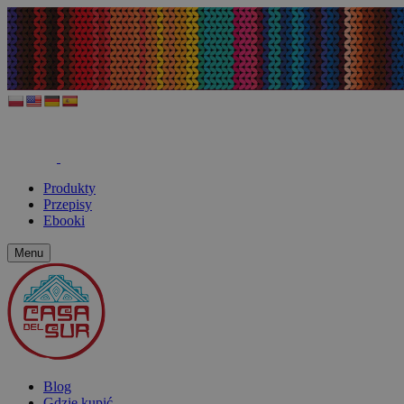
Produkty
Przepisy
Ebooki
Menu
Blog
Gdzie kupić