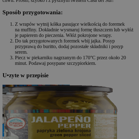
chwil. Prosto, szybko i z pysznym twistem Casa del Sur!
Sposób przygotowania:
Z wrapów wytnij kółka pasujące wielkością do foremek
na muffiny. Dokładnie wysmaruj formę tłuszczem lub wyłóż
je papierem do pieczenia. Włóż pokrojone wrapy.
Do tak przygotowanych foremek wbij jajka. Posyp
przyprawą do buritto, dodaj pozostałe składniki i posyp
serem.
Piecz w piekarniku nagrzanym do 170°C przez około 20
minut. Podawaj posypane szczypiorkiem.
U
•
z
yte w przepisie