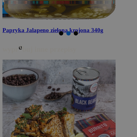
Przyprawa do burrito
20g
o
wypr
buj inne przepisy