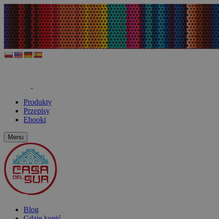
Produkty
Przepisy
Ebooki
Menu
Blog
Gdzie kupić