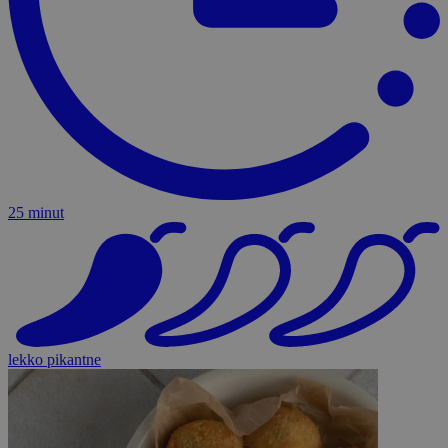
25 minut
lekko pikantne