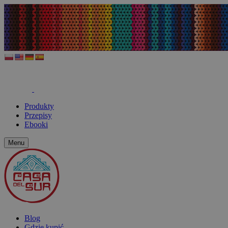
Produkty
Przepisy
Ebooki
Menu
Blog
Gdzie kupić