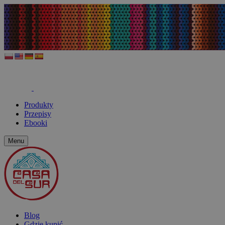
Produkty
Przepisy
Ebooki
Menu
Blog
Gdzie kupić