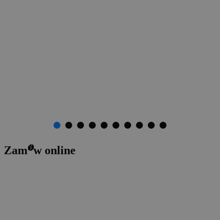
o
Zam
w online