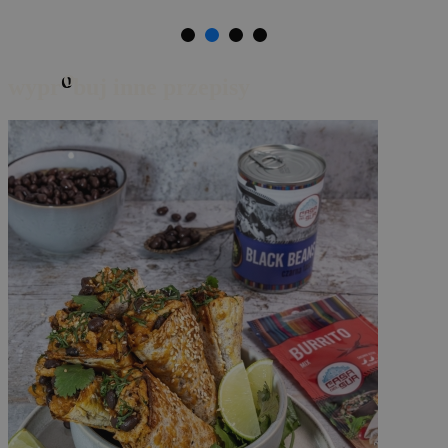
Chipsy nachos kukurydziane
serowe 125g
o
wypr
buj inne przepisy