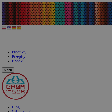
Produkty
Przepisy
Ebooki
Menu
Blog
Gdzie kupić