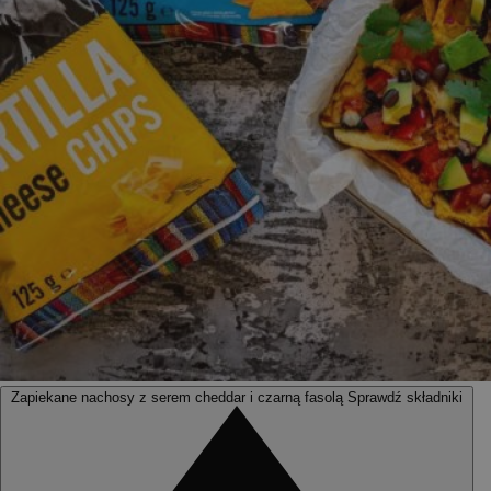
Zapiekane nachosy z serem cheddar i czarną fasolą
Sprawdź składniki