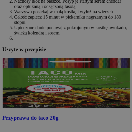
Nachosy ułóż na blaszce. Posyp je startym serem cheddar
oraz opłukaną i odsączoną fasolą.
Warzywa posiekaj w małą kostkę i wyłóż na wierzch.
Całość zapiecz 15 minut w piekarniku nagrzanym do 180
stopni.
Upieczone danie podawaj z pokrojonym w kostkę awokado,
świeżą kolendrą i sosem.
U
•
z
yte w przepisie