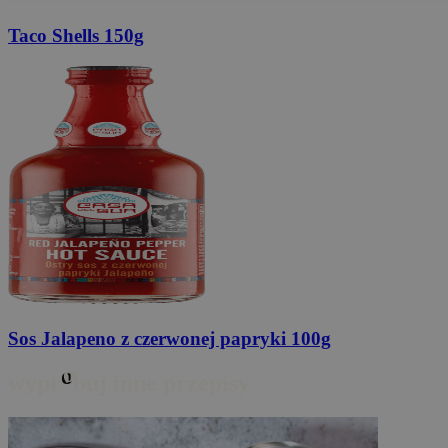
Taco Shells
150g
Sos Jalapeno
z czerwonej papryki 100g
o
wypr
buj inne przepisy