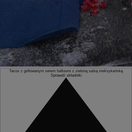
Tacos z grillowanym serem halloumi z zieloną salsą meksykańską
Sprawdź składniki