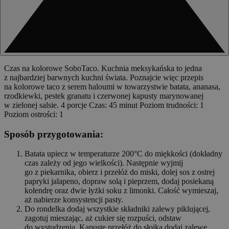
Czas na kolorowe SoboTaco. Kuchnia meksykańska to jedna
z najbardziej barwnych kuchni świata. Poznajcie więc przepis
na kolorowe taco z serem haloumi w towarzystwie batata, ananasa,
rzodkiewki, pestek granatu i czerwonej kapusty marynowanej
w zielonej salsie. 4 porcje Czas: 45 minut Poziom trudności: 1
Poziom ostrości: 1
Sposób przygotowania:
Batata upiecz w temperaturze 200°C do miękkości (dokładny
czas zależy od jego wielkości). Następnie wyjmij
go z piekarnika, obierz i przełóż do miski, dolej sos z ostrej
papryki jalapeno, dopraw solą i pieprzem, dodaj posiekaną
kolendrę oraz dwie łyżki soku z limonki. Całość wymieszaj,
aż nabierze konsystencji pasty.
Do rondelka dodaj wszystkie składniki zalewy piklującej,
zagotuj mieszając, aż cukier się rozpuści, odstaw
do wystudzenia. Kapustę przełóż do słoika dodaj zalewę,