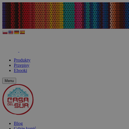
Produkty
Przepisy
Ebooki
Menu
Blog
Gdzie kupić