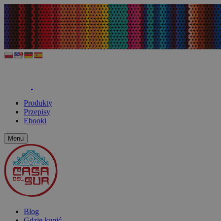
Produkty
Przepisy
Ebooki
Menu
Blog
Gdzie kupić