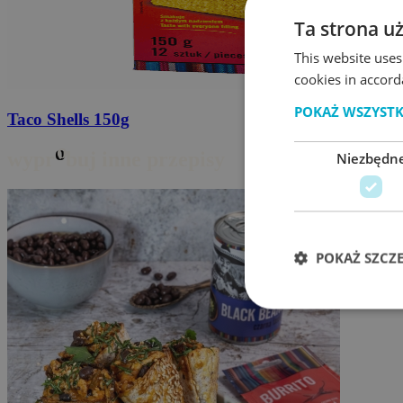
Ta strona u
This website uses
cookies in accord
POKAŻ WSZYST
Taco Shells
150g
o
wypr
buj inne przepisy
Niezbędn
POKAŻ SZCZ