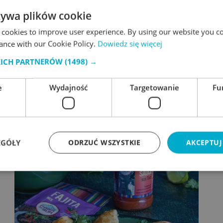
żywa plików cookie
 cookies to improve user experience. By using our website you co
ance with our Cookie Policy.
Dowiedz się więcej
KICH PARTNERÓW
(1498) →
e
Wydajność
Targetowanie
Fu
EGÓŁY
ODRZUĆ WSZYSTKIE
AKCEPTUJ