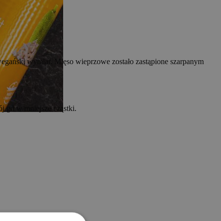
, wegański wymiar. Mięso wieprzowe zostało zastąpione szarpanym
ój go w mniejsze cząstki.