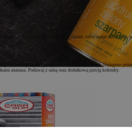
meksykańska? Poznajcie przepis @food_square, który nadał daniu inny
ub grillu elektrycznym (po ok. 5 minut z każdej strony). Następnie pokr
kami ananasa. Podawaj z salsą oraz dodatkową porcją kolendry.