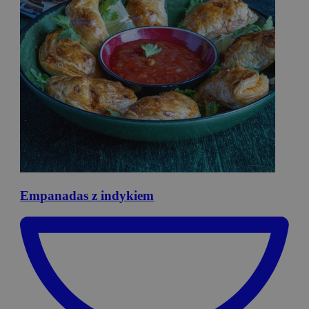
Empanadas
z indykiem