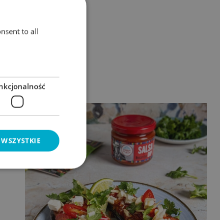
nsent to all
nkcjonalność
 WSZYSTKIE