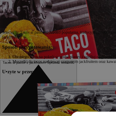
Wiecie, że Tacos al pastor to bardzo popularna, tradycyjna potrwa 
jackfruitem.
Sposób przygotowania:
Obranego ananasa pokrój w grube plastry i ugrilluj na patelni l
Muszelki do tacos nadziewaj szarpanym jackfruitem oraz kawał
Tacos al pastor z jackfruitem
Sprawdź składniki
U
•
z
yte w przepisie