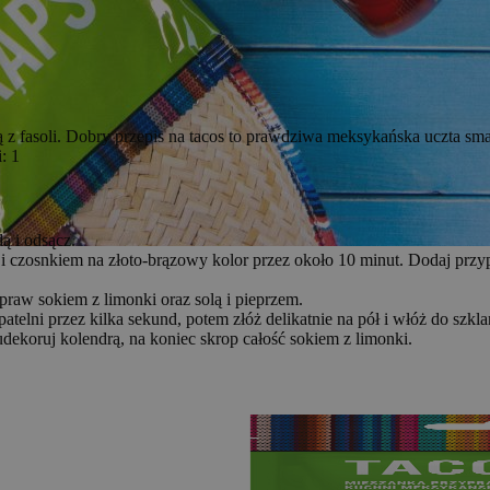
astą z fasoli. Dobry przepis na tacos to prawdziwa meksykańska uczta
: 1
ą i odsącz.
ulą i czosnkiem na złoto-brązowy kolor przez około 10 minut. Dodaj pr
raw sokiem z limonki oraz solą i pieprzem.
atelni przez kilka sekund, potem złóż delikatnie na pół i włóż do szkla
dekoruj kolendrą, na koniec skrop całość sokiem z limonki.