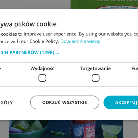
żywa plików cookie
 cookies to improve user experience. By using our website you co
ance with our Cookie Policy.
Dowiedz się więcej
KICH PARTNERÓW
(1498) →
Papryka Jalapeno
czerwo
e
Wydajność
Targetowanie
Fu
EGÓŁY
ODRZUĆ WSZYSTKIE
AKCEPTUJ