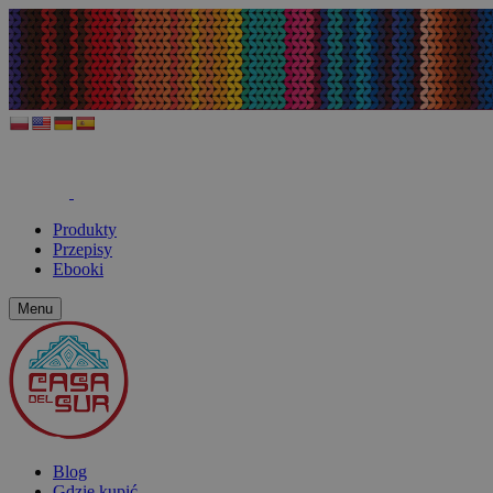
Produkty
Przepisy
Ebooki
Menu
Blog
Gdzie kupić