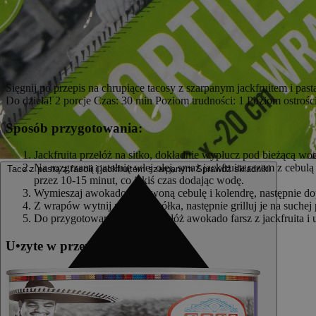
Sięgnij po przepis na chrupiące tacosy z szarpanym jackfruitem i p
Do dzieła! 2 porcje Czas: 30 min Poziom trudności: 1 Poziom ostrości
Sposób przygotowania:
Jackfruita przełóż na sitko, dokładnie wypłucz pod bieżącą wod
Na rozgrzaną patelnię wlej olej, smaż jackfruita razem z ceb
Taco z pastą z fasoli i jackfruitem szarpanym
Sprawdź składniki
przez 10-15 minut, co jakiś czas dodając wodę.
Wymieszaj awokado, czerwoną cebulę i kolendrę, następnie dop
Z wrapów wytnij mniejsze kółka, następnie grilluj je na suchej p
Do przygotowanych muszli nałóż awokado farsz z jackfruita i u
U
•
z
yte w przepisie