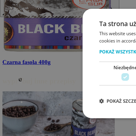
Ta strona u
This website uses
Przyprawa do taco
20g
cookies in accord
POKAŻ WSZYST
Niezbędn
o
wypr
buj inne przepisy
POKAŻ SZCZ