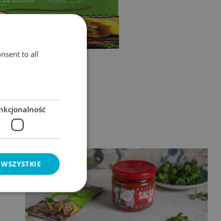
nsent to all
na krojona 340g
nkcjonalność
 WSZYSTKIE