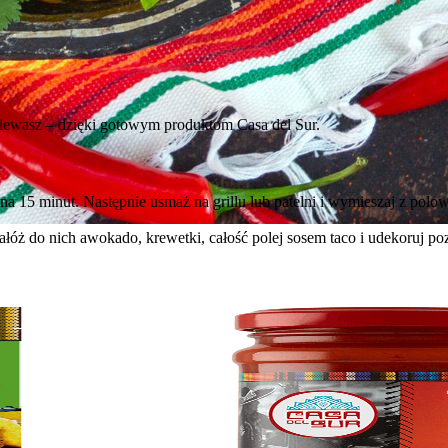
dziewasz – dzięki gotowym produktom Casa del Sur.
a 15 minut. Następnie usmaż na grillu lub patelni i wymieszaj z połow
ałóż do nich awokado, krewetki, całość polej sosem taco i udekoruj po