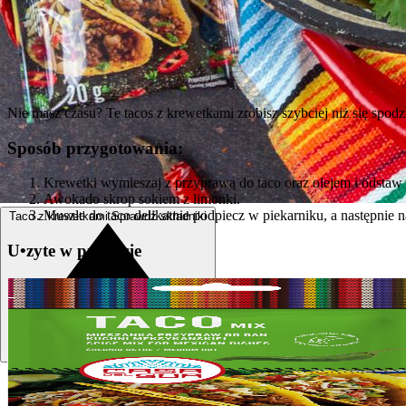
Nie masz czasu? Te tacos z krewetkami zrobisz szybciej niż się spo
Sposób przygotowania:
Krewetki wymieszaj z przyprawą do taco oraz olejem i odstaw n
Awokado skrop sokiem z limonki.
Muszle do taco delikatnie podpiecz w piekarniku, a następnie n
Taco z krewetkami
Sprawdź składniki
U
•
z
yte w przepisie