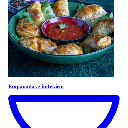
Empanadas
z indykiem