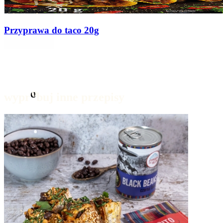
Sos do Taco
230g
o
wypr
buj inne przepisy