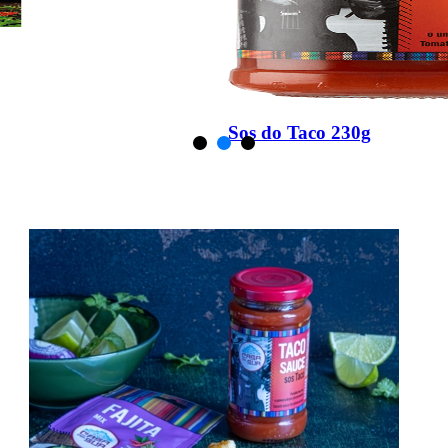
Taco Shells
150g