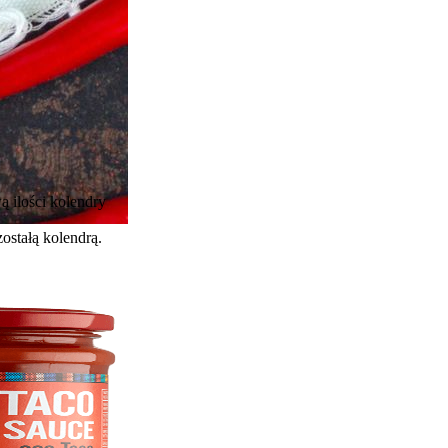
ą ilości kolendry
zostałą kolendrą.