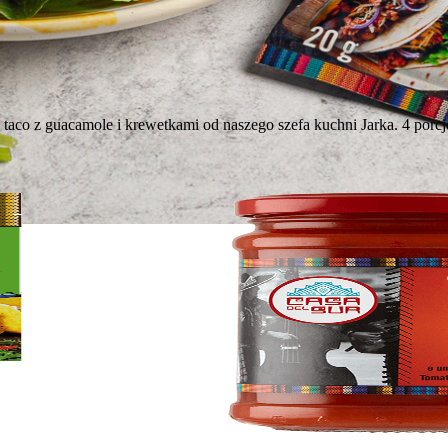
taco z guacamole i krewetkami od naszego szefa kuchni Jarka. 4 porcj