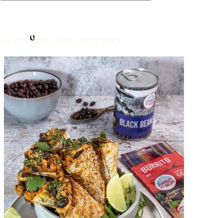
Sos do Taco
230g
o
wypr
buj inne przepisy