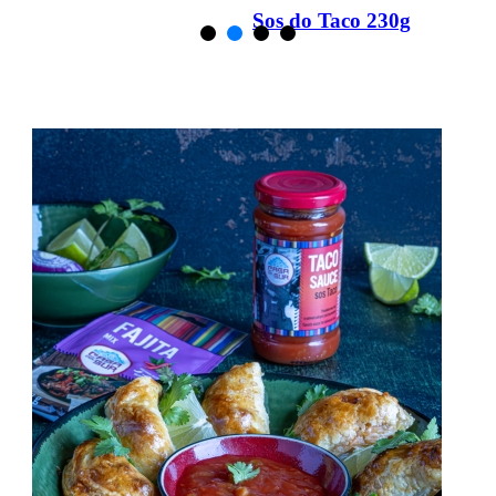
Sos Jalapeno
z zielonej p