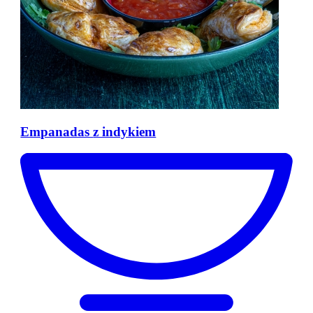
Empanadas
z indykiem