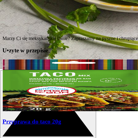
Marzy Ci się meksykańskie danie? Zapraszamy na pyszne i chrupiące 
U
•
z
yte w przepisie
Taco z guacamole i krewetkami
Sprawdź składniki