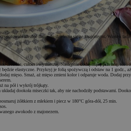
ygotowała idealne danie do dzielenia się ze znajomymi. Wianek taco 
ne drożdże, cukier i wymieszaj. Następnie dodaj mąkę pszenną, sól i ol
 będzie elastyczne. Przykryj je folią spożywczą i odstaw na 1 godz., a
 dodaj mięso. Smaż, aż mięso zmieni kolor i odparuje woda. Dodaj przy
serem.
ż na pół i wykrój trójkąty.
 układaj dookoła miseczki tak, aby nie nachodziły podstawami. Dookoł
osmaruj żółtkiem z mlekiem i piecz w 180°C góra-dół, 25 min.
sos.
ksowanego awokodo z majonezem.