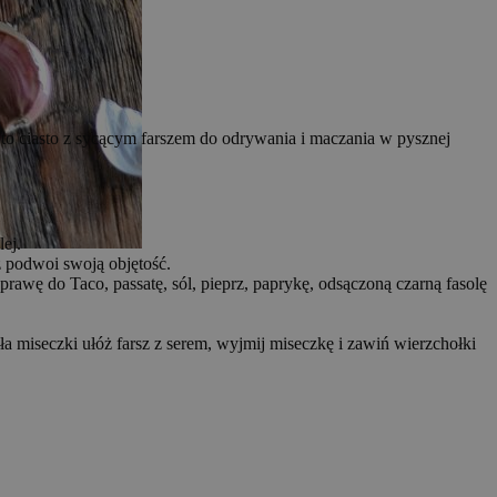
to ciasto z sycącym farszem do odrywania i maczania w pysznej
ej.
ż podwoi swoją objętość.
prawę do Taco, passatę, sól, pieprz, paprykę, odsączoną czarną fasolę
a miseczki ułóż farsz z serem, wyjmij miseczkę i zawiń wierzchołki