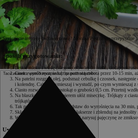
Szykujecie imprezę halloweenową? Monika Pysznieczyprzepysznie prz
salsie.
Sposób przygotowania:
Letnie mleko i wodę (niegorące!) wlej do miski, dodaj pokruszo
Ciasto wyrób ręcznie lub za pomocą robota przez 10-15 min, aż
Taco wianek z pomidorową salsą
Sprawdź składniki
Na patelni rozgrzej olej, podsmaż cebulkę i czosnek, następnie
i kolendrę. Całość wymieszaj i wystudź, po czym wymieszaj z 
Ciasto rozwałkuj na prostokąt o grubości 0,5 cm. Przetnij wzdłu
Na blaszkę wyłożoną papierem ułóż miseczkę. Trójkąty z ciasta
trójkątów do środka.
Tak przygotowany wieniec odstaw do wyrośnięcia na 30 min, p
Składniki na salsę umieść w malakserze i zblenduj na jednolity 
Wianek podawaj z salsą na, której narysuj pajęczynę ze zmi
U
•
z
yte w przepisie