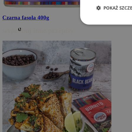
POKAŻ SZCZ
Czarna fasola
400g
o
wypr
buj inne przepisy