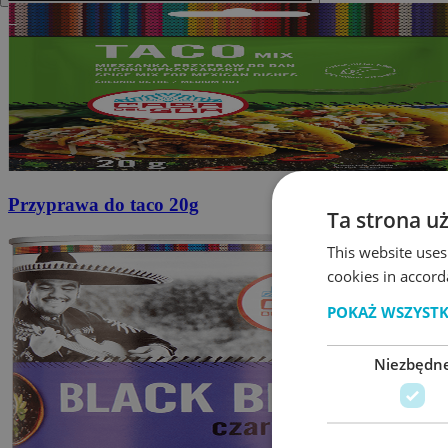
Przyprawa do taco
20g
Ta strona u
This website uses
cookies in accord
POKAŻ WSZYST
Niezbędn