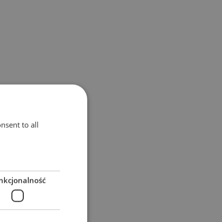
nsent to all
nkcjonalność