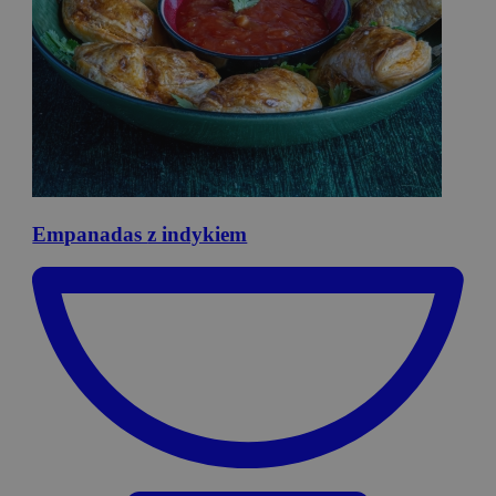
Empanadas
z indykiem