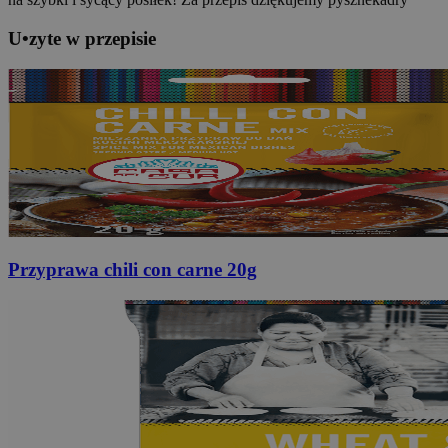
U
•
z
yte w przepisie
Przyprawa chili con carne
20g