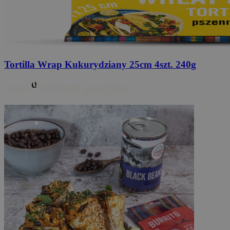
Tortilla Wrap Kukurydziany
25cm 4szt. 240g
o
wypr
buj inne przepisy