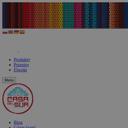
Produkty
Przepisy
Ebooki
Menu
Blog
Gdzie kupić