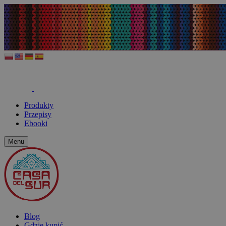
Produkty
Przepisy
Ebooki
Menu
Blog
Gdzie kupić