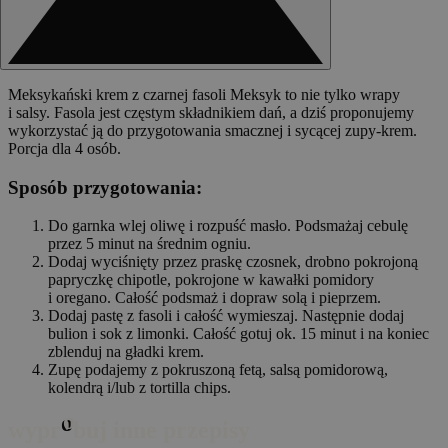
Meksykański krem z czarnej fasoli Meksyk to nie tylko wrapy
i salsy. Fasola jest częstym składnikiem dań, a dziś proponujemy
wykorzystać ją do przygotowania smacznej i sycącej zupy-krem.
Porcja dla 4 osób.
Sposób przygotowania:
Do garnka wlej oliwę i rozpuść masło. Podsmażaj cebulę
przez 5 minut na średnim ogniu.
Dodaj wyciśnięty przez praskę czosnek, drobno pokrojoną
papryczkę chipotle, pokrojone w kawałki pomidory
i oregano. Całość podsmaż i dopraw solą i pieprzem.
Dodaj pastę z fasoli i całość wymieszaj. Następnie dodaj
bulion i sok z limonki. Całość gotuj ok. 15 minut i na koniec
zblenduj na gładki krem.
Zupę podajemy z pokruszoną fetą, salsą pomidorową,
kolendrą i/lub z tortilla chips.
o
wypr
buj inne przepisy