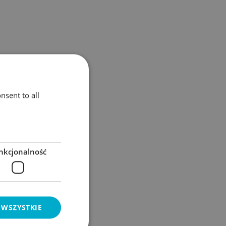
nsent to all
nkcjonalność
 WSZYSTKIE