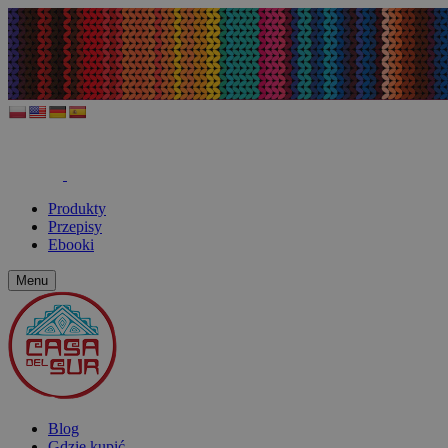
Produkty
Przepisy
Ebooki
Menu
Blog
Gdzie kupić