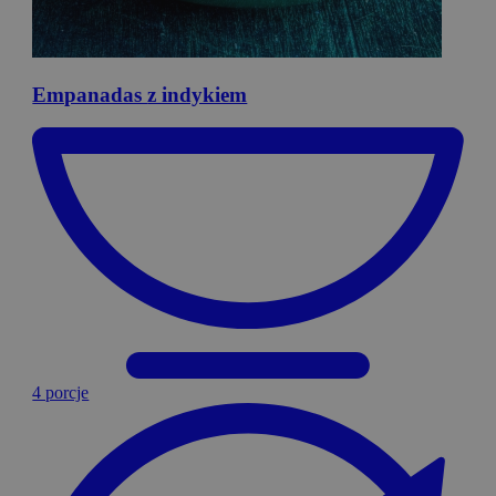
Empanadas
z indykiem
4 porcje