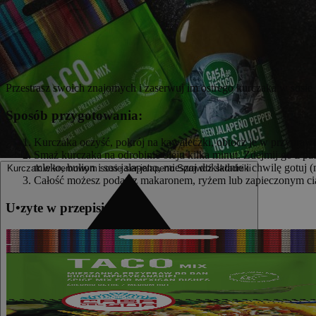
Przestrasz swoich znajomych i zaserwuj im ostrego kurczaka w sosie 
Sposób przygotowania:
Kurczaka oczyść, pokrój na kawałeczki, obtocz je w przyprawie 
Smaż kurczaka na odrobinie oleju kilka minut. Zdejmij go z pat
mleko, bulion i sos jalapeno, mieszaj dokładnie i chwilę gotuj 
Kurczak w kremowym sosie ser-jalapeno
Sprawdź składniki
Całość możesz podać z makaronem, ryżem lub zapieczonym ci
U
•
z
yte w przepisie