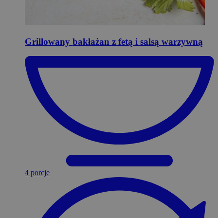
Grillowany
bakłażan z fetą i salsą warzywną
4 porcje