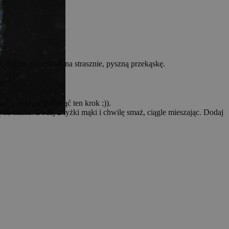
 Waffle plantation na strasznie, pyszną przekąskę.
zasu, możesz pominąć ten krok ;)).
ę na maśle. Dodaj 2 łyżki mąki i chwilę smaż, ciągle mieszając. Dodaj