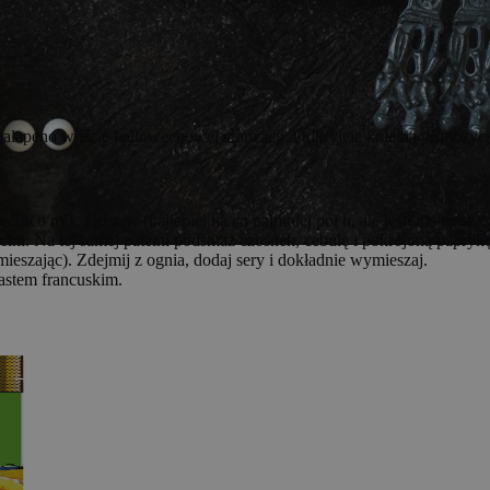
jalapeno w iście halloweenowej aranżacji. Odkryjcie kolejną propozycję
Taco mix. Odstaw (najlepiej na co najmniej pół h, ale jeśli nie masz c
elni. Na tej samej patelni podsmaż czosnek, cebulę i pokrojoną papryk
(mieszając). Zdejmij z ognia, dodaj sery i dokładnie wymieszaj.
astem francuskim.