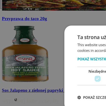
Przyprawa do taco
20g
Ta strona u
This website uses
cookies in accord
POKAŻ WSZYST
Niezbędn
Sos Jalapeno
z zielonej papryki 100g
POKAŻ SZCZ
o
wypr
buj inne przepisy