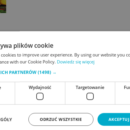
żywa plików cookie
 cookies to improve user experience. By using our website you co
ance with our Cookie Policy.
Dowiedz się więcej
KICH PARTNERÓW
(1498) →
e
Wydajność
Targetowanie
Fu
EGÓŁY
ODRZUĆ WSZYSTKIE
AKCEPTUJ