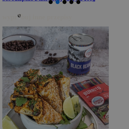
o
wypr
buj inne przepisy