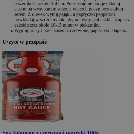
o szerokości około 3-4 cm. Poszczególne porcje układaj
ciasno na wysypanym serze, a wierzch posyp pozostałym
serem. Z oliwek wytnij pająki, a papryczki pepperoni
powkładaj w szczeliny tak, aby udawały „robaczki”. Zapiecz
całość przez około 10-15 minut w piekarniku.
Wyjmij rollsy i polej sosem z czerwonej papryczki jalapeno.
U
•
z
yte w przepisie
Przyprawa chili con carne
20g