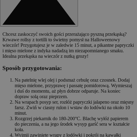
Chcesz zaskoczyć swoich gości przerażająco pyszną przekąską?
Krwawe rollsy z tortilli to świetny pomysł na Halloweenowy
wieczór! Przygotujesz je w zaledwie 15 minut, a pikantne papryczki
i mięso mielone z indyka nadadzą im niezapomnianego smaku.
Idealna przekąska na wieczór z nutką grozy!
Sposób przygotowania:
Na patelnię wlej olej i podsmaż cebulę oraz czosnek. Dodaj
mięso mielone, przyprawę i passatę pomidorową. Wymieszaj
i duś do momentu, aż płyn dobrze odparuje. Na koniec
dopraw solą oraz pieprzem.
Na wrapach posyp ser, rozłóż papryczki jalapeno oraz mięsny
farsz. Zwiń w ciasny rulon i wstaw do lodówki na około 10
minut.
Rozgrzej piekarnik do 180-200°C. Blachę wyłóż papierem
do pieczenia, a na jego środek wysyp garść sera w kształcie
koła.
Wyjmij zawinięte wrapy z lodówki i pokrój na kawałki