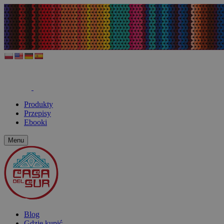
Produkty
Przepisy
Ebooki
Menu
Blog
Gdzie kupić