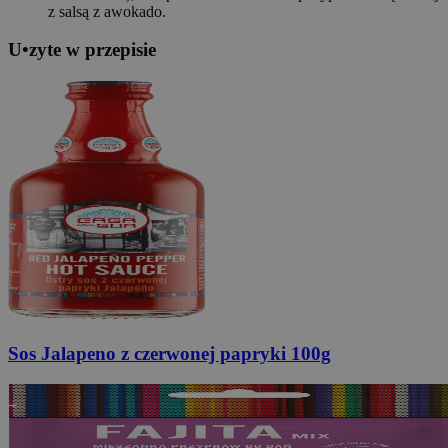
z salsą z awokado.
U
•
z
yte w przepisie
Sos Jalapeno
z czerwonej papryki 100g