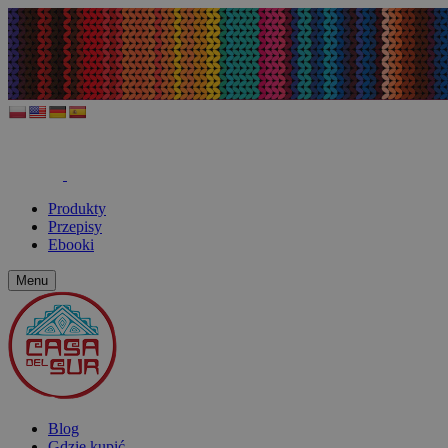
Produkty
Przepisy
Ebooki
Menu
Blog
Gdzie kupić