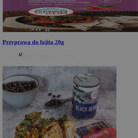
Przyprawa do fajita
20g
o
wypr
buj inne przepisy