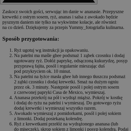
Zaskocz swoich gości, serwując im danie w ananasie. Przepyszne
krewetki z ostrym sosem, ryż, ananas i salsa z awokado będzie
pysznym daniem nie tylko na wykwintne kolacje, ale również
na co dzień. Dziękujemy za przepis Yummy_fotogriafia kulinarna.
Sposób przygotowania:
Ryż ugotuj wg instrukcji ja opakowaniu.
Na patelni ma maśle ghee podsmaż 1 ząbek czosnku i dodaj
ugotowany ryż. Dołóż paprykę, odsączoną kukurydzę, posyp
przyprawą fajita, posól i regularnie mieszając duś
pod przykryciem ok. 10 minut.
Na patelni na łyżce masła ghee lub innego tłuszczu podsmaż
2 ząbki czosnku i dodaj krewetki. Smaż na dużym ogniu
przez ok. 3 minuty. Następnie posól i polej ostrym sosem
z czerwonej papryki Casa de Mexico, wymieszaj.
Ananasa przekrój na pół i wydrąż miąższ. Pokrój w kostkę
i dodaj do ryżu na patelni i wymieszaj. Do gotowego ryżu
dodaj krewetki i wymieszaj wszystko razem.
Awokado wymieszaj z pomidorkami, posól i polej sokiem
z limonki. Dodaj posiekaną kolendrę.
Ryż z krewetkami przełóż na wydrążonego ananasa (lub
do miseczek), skrop sokiem z limonki i posyp kolendrą. Podaj