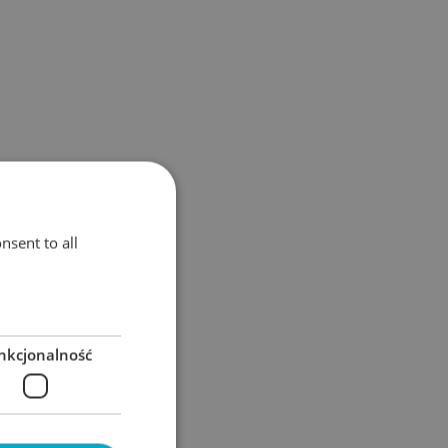
nsent to all
nkcjonalność