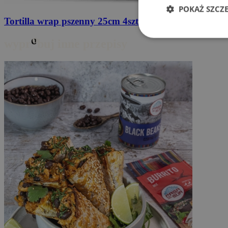
POKAŻ SZCZ
Tortilla wrap pszenny
25cm 4szt. 240g
o
wypr
buj inne przepisy