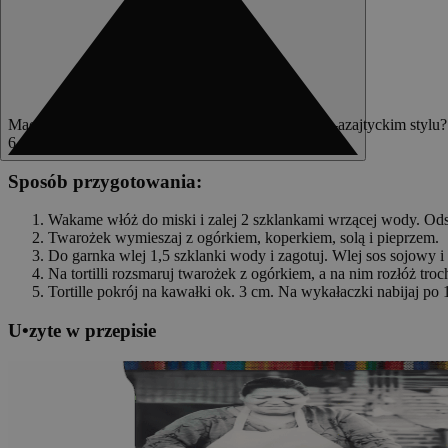
Macie ochotę na szybką przekąskę w meksykańsko-azajtyckim stylu?
6
Sposób przygotowania:
Wakame włóż do miski i zalej 2 szklankami wrzącej wody. Ods
Twarożek wymieszaj z ogórkiem, koperkiem, solą i pieprzem.
Do garnka wlej 1,5 szklanki wody i zagotuj. Wlej sos sojowy i
Na tortilli rozsmaruj twarożek z ogórkiem, a na nim rozłóż tro
Tortille pokrój na kawałki ok. 3 cm. Na wykałaczki nabijaj po 1
U
•
z
yte w przepisie