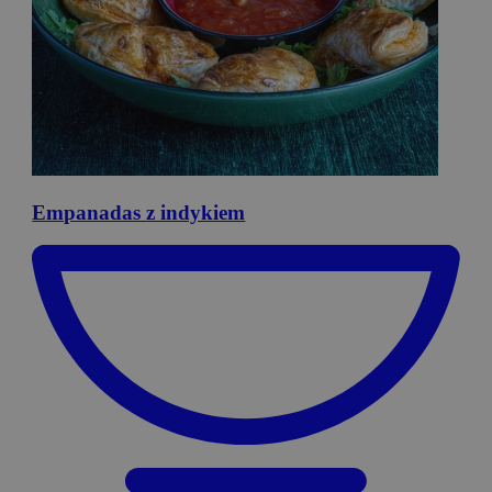
Empanadas
z indykiem