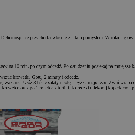
 Deliciousplace przychodzi właśnie z takim pomysłem. W rolach głów
taw na 10 min, po czym odcedź. Po ostudzeniu posiekaj na mniejsze k
 wrzuć krewetki. Gotuj 2 minuty i odcedź.
chę wakame. Ułóż 3 liście sałaty i polej 1 łyżką majonezu. Zwiń wrapa 
 krewetce oraz po 1 roladce z tortilli. Koreczki udekoruj koperkiem i p