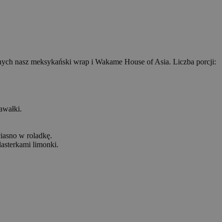
nych nasz meksykański wrap i Wakame House of Asia. Liczba porcji:
awałki.
ciasno w roladkę.
lasterkami limonki.