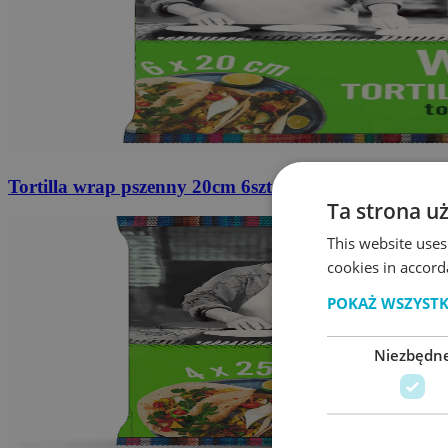
Tortilla wrap pszenny
20cm 6szt. 240g
Ta strona u
This website uses
cookies in accord
POKAŻ WSZYST
Niezbędn