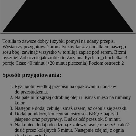
Tortilla to zawsze dobry i szybki pomysł na udany przepis.
Wystarczy przygotować aromatyczny farsz z dodatkiem naszego
sosu bbq, zawinąć wszystko w tortillę i zapiec pod serem. Brzmi
pysznie! Zobaczcie jak zrobiła to Zuzanna Pyclik o_chochelka. 3
porcje Czas: 40 minut (+20 minut pieczenia) Poziom ostrości: 2
Sposób przygotowania:
Ryż ugotuj według przepisu na opakowaniu i odstaw
do przestudzenia.
Na patelni rozgrzej odrobinę oleju i usmaż mięso na rumiany
kolor.
Następnie dodaj cebulę i smaż razem, aż cebula się zeszkli.
Dodaj pomidory, koncentrat, ostry sos BBQ z papryki
jalapeno oraz przyprawy. Duś całość przez ok. 5 minut.
Na koniec dodaj odcedzoną z zalewy fasolę oraz ryż, całość
dusić przez kolejnych 5 minut. Następnie zdejmij z ognia
i lekko przestudź.