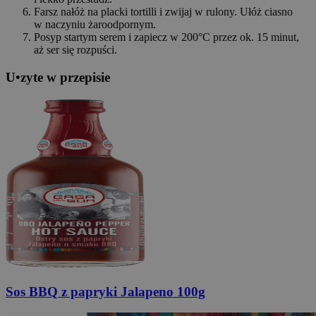
Farsz nałóż na placki tortilli i zwijaj w rulony. Ułóż ciasno
w naczyniu żaroodpornym.
Posyp startym serem i zapiecz w 200°C przez ok. 15 minut,
aż ser się rozpuści.
U
•
z
yte w przepisie
Sos BBQ
z papryki Jalapeno 100g