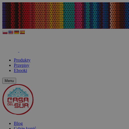
Produkty
Przepisy
Ebooki
Menu
Blog
Gdzie kupić