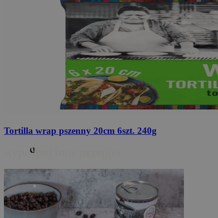
Tortilla wrap pszenny
20cm 6szt. 240g
o
wypr
buj inne przepisy