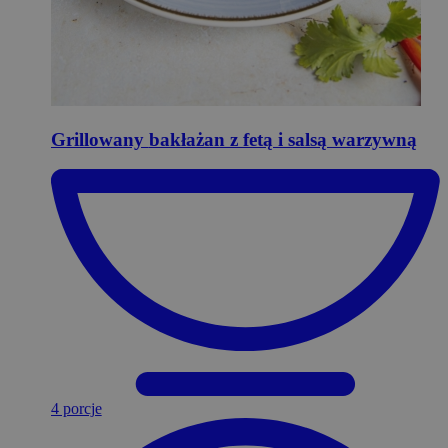
Grillowany
bakłażan z fetą i salsą warzywną
4 porcje