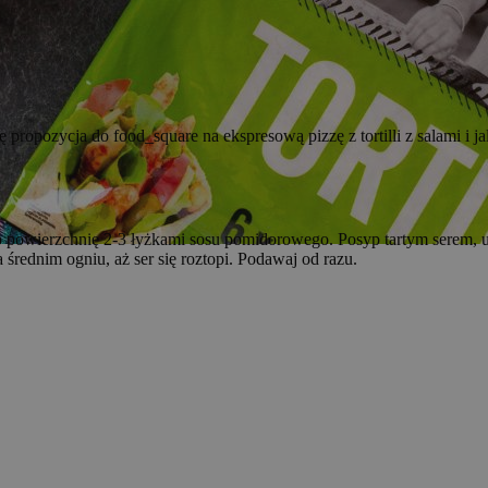
ropozycja do food_square na ekspresową pizzę z tortilli z salami i ja
ego powierzchnię 2-3 łyżkami sosu pomidorowego. Posyp tartym serem, uł
 średnim ogniu, aż ser się roztopi. Podawaj od razu.