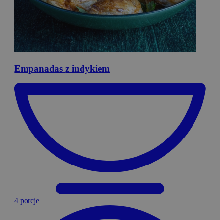
Empanadas
z indykiem
4 porcje