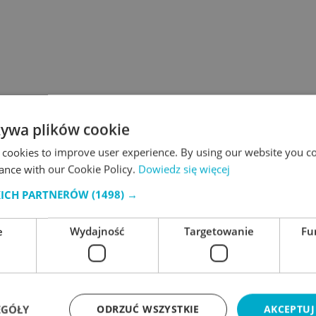
żywa plików cookie
 cookies to improve user experience. By using our website you co
ance with our Cookie Policy.
Dowiedz się więcej
KICH PARTNERÓW
(1498) →
e
Wydajność
Targetowanie
Fu
EGÓŁY
ODRZUĆ WSZYSTKIE
AKCEPTUJ