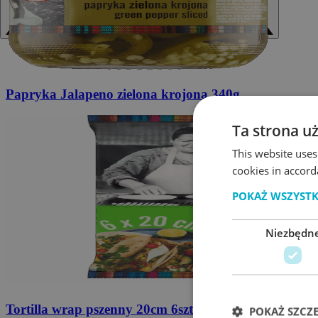
Papryka Jalapeno
zielona krojona 340g
Ta strona u
This website uses
cookies in accord
POKAŻ WSZYST
Niezbędn
Tortilla wrap pszenny
20cm 6szt. 240g
POKAŻ SZCZ