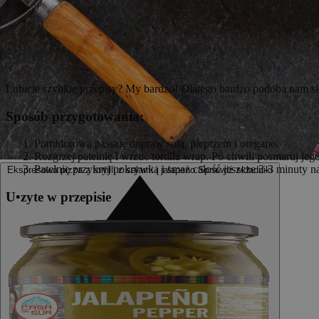
Lubicie szybkie przepisy? My bardzo! Dlatego bardzo podoba nam się p
Sposób przygotowania:
Pomidorową passatę dopraw solą, pieprzem i oregano.
Rozgrzej patelnię i wrzuć tortilla wrap. Po chwili posmaruj j
Patelnię przykryj pokrywką i smaż całość jeszcze 2-3 minuty na
Ekspresowa pizza z tortilli z salami i jalapeno
Sprawdź składniki
U
•
z
yte w przepisie