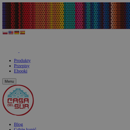
Produkty
Przepisy
Ebooki
Menu
Blog
Gdzie kupić