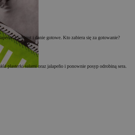
lapeno. 15 minut i danie gotowe. Kto zabiera się za gotowanie?
óż plasterki salami oraz jalapeño i ponownie posyp odrobiną sera.