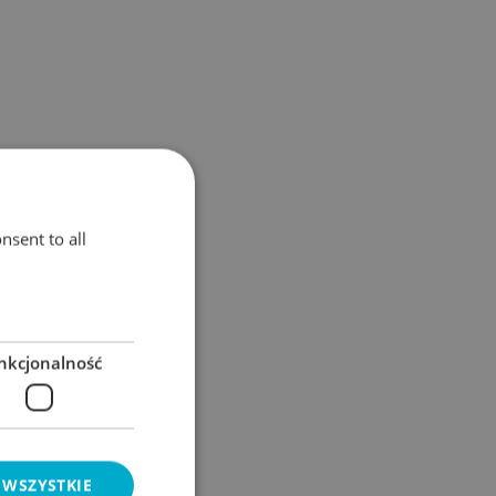
nsent to all
nkcjonalność
 WSZYSTKIE