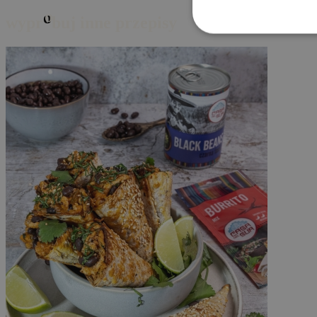
o
wypr
buj inne przepisy