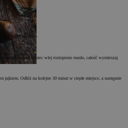
apryczkami jalapeno.
o burrito, a pod koniec wlej roztopione masło, całość wymieszaj
m jajkiem. Odłóż na kolejne 30 minut w ciepłe miejsce, a następnie