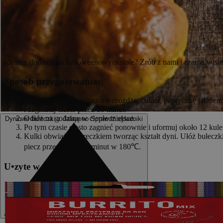
Idealny dodatek na halloweenowym stole? Zrób z nami i czarna.wisie
Sposób przygotowania:
Do miski wsyp pokruszone drożdże, cukier, papryczkę jalapeno
i zagniataj ciasto przez 10 minut.
Odłóż na godzinę w ciepłe miejsce.
Dyniowe bułeczki z Jalapeno
Sprawdź składniki
Po tym czasie ciasto zagnieć ponownie i uformuj około 12 kule
Kulki obwiąż sznureczkiem tworząc kształt dyni. Ułóż bułeczki
piecz przez około 30 minut w 180℃.
U
•
z
yte w przepisie