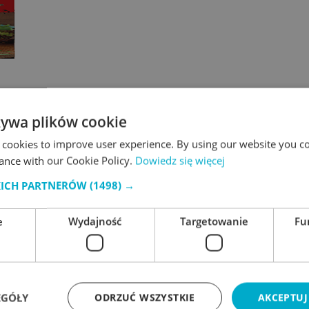
żywa plików cookie
 cookies to improve user experience. By using our website you co
ance with our Cookie Policy.
Dowiedz się więcej
KICH PARTNERÓW
(1498) →
e
Wydajność
Targetowanie
Fu
EGÓŁY
ODRZUĆ WSZYSTKIE
AKCEPTUJ