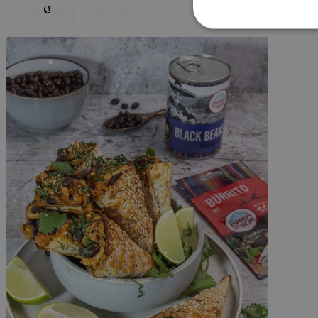
o
wypr
buj inne przepisy