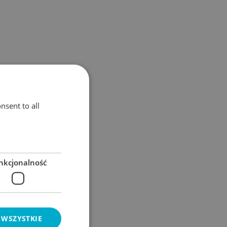
nsent to all
nkcjonalność
 WSZYSTKIE