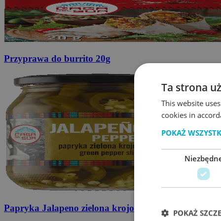
Przyprawa do burrito
20g
Ta strona u
This website uses
cookies in accord
POKAŻ WSZYST
Niezbędn
Papryka Jalapeno
zielona krojona 340g
POKAŻ SZCZ