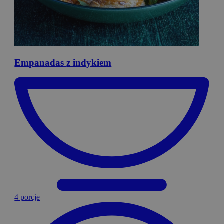
Empanadas
z indykiem
4 porcje