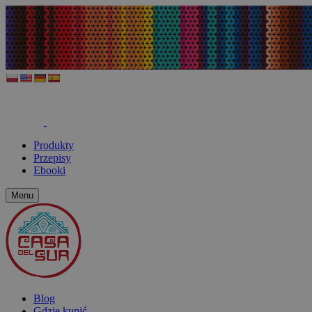
Produkty
Przepisy
Ebooki
Menu
Blog
Gdzie kupić