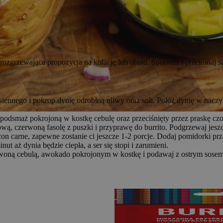
ozgrzewająca propozycja na kolację lub obiad. Sprawdź i przekonaj się
asiennego i pokrop dynię odrobiną oliwy oraz soli. Połóż dynię w nac
o podsmaż pokrojoną w kostkę cebulę oraz przeciśnięty przez praskę c
ą, czerwoną fasolę z puszki i przyprawę do burrito. Podgrzewaj jeszcz
 con carne, zapewne zostanie ci jeszcze 1-2 porcje. Dodaj pomidorki pr
t aż dynia będzie ciepła, a ser się stopi i zarumieni.
erwoną cebulą, awokado pokrojonym w kostkę i podawaj z ostrym sose