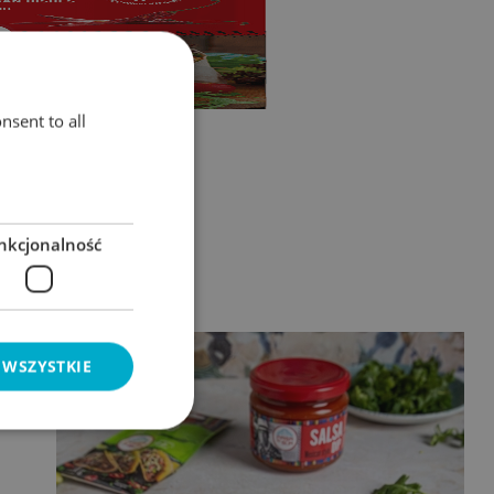
nsent to all
nkcjonalność
 WSZYSTKIE