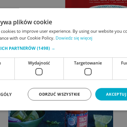
żywa plików cookie
 cookies to improve user experience. By using our website you co
ance with our Cookie Policy.
Dowiedz się więcej
KICH PARTNERÓW
(1498) →
Czarna fasola
400g
e
Wydajność
Targetowanie
Fu
EGÓŁY
ODRZUĆ WSZYSTKIE
AKCEPTUJ