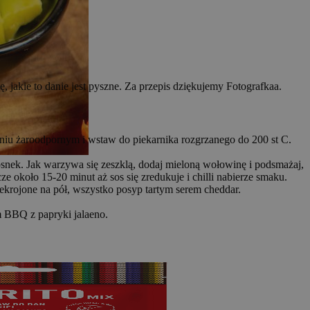
, jakie to danie jest pyszne. Za przepis dziękujemy Fotografkaa.
zyniu żaroodpornym i wstaw do piekarnika rozgrzanego do 200 st C.
zosnek. Jak warzywa się zeszklą, dodaj mieloną wołowinę i podsmażaj,
e około 15-20 minut aż sos się zredukuje i chilli nabierze smaku.
zekrojone na pół, wszystko posyp tartym serem cheddar.
m BBQ z papryki jalaeno.