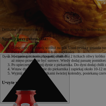
Delikatna i aromatyczna dynia przyprawiona przyprawą do burrito to r
Sposób przygotowania:
Dynię umyj i przekrój wzdłuż na pół. Usuń pestki z gniazda n
Piecz dynię przez około 1 h do miękkości.
W czasie pieczenia przygotuj chilli. Na 2 łyżkach oliwy krótk
Dynia z przyprawą do burrito
Sprawdź składniki
aż mięso przestanie być surowe. Wtedy dodaj passatę pomidorow
Po upieczeniu wyjmij dynie z piekarnika. Do dyni dodaj chilli
Wstaw dynie ponownie do piekarnika i zapiekaj około 10-12 minu
Wyjmij dynie, posyp listkami świeżej kolendry, posiekaną cz
U
•
z
yte w przepisie