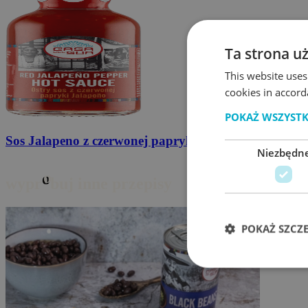
Ta strona u
This website uses
Przyprawa do burrito
20g
cookies in accord
POKAŻ WSZYST
Niezbędn
o
wypr
buj inne przepisy
POKAŻ SZCZ