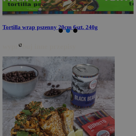
Przyprawa do burrito
20g
o
wypr
buj inne przepisy