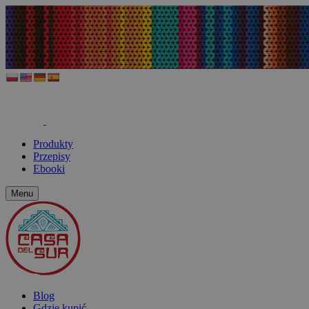
Produkty
Przepisy
Ebooki
Menu
Blog
Gdzie kupić