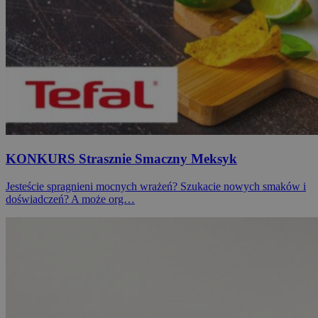
KONKURS Strasznie Smaczny Meksyk
Jesteście spragnieni mocnych wrażeń? Szukacie nowych smaków i
doświadczeń? A może org…