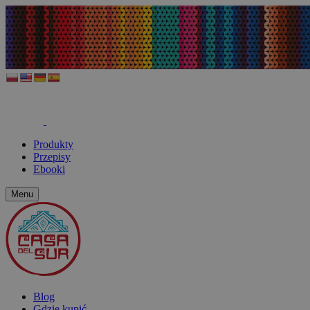
Produkty
Przepisy
Ebooki
Menu
Blog
Gdzie kupić