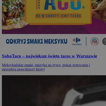
SoboTaco – największe święto tacos w Warszawie
Meksykańskie smaki, muzyka na żywo, pokaz gotowania i
atmosfera prawdziwej fiesty!